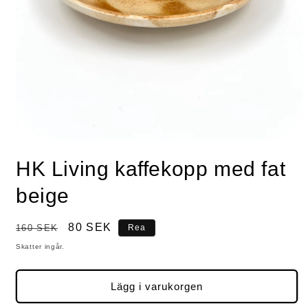
Öppna
mediet
HK Living kaffekopp med fat
1
i
modalfönster
beige
Ordinarie
Försäljningspris
80 SEK
160 SEK
Rea
pris
Skatter ingår.
Lägg i varukorgen